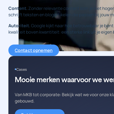
Content.
Zonder relevante content kom je niet hoge
schrijft teksten en blogartikelen die passen bij jouw 
Autoriteit.
Google kijkt naar hoe betrouwbaar je bent
kwaliteit boven kwantiteit: een sterke link uit je eig
Contact opnemen
Cases
Mooie merken waarvoor we we
Van MKB tot corporate: Bekijk wat we voor onze 
gebouwd.