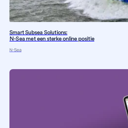
Smart Subsea Solutions:
N-Sea met een sterke online positie
Fotografie
Maatwerk
Strategie
Website
N-Sea