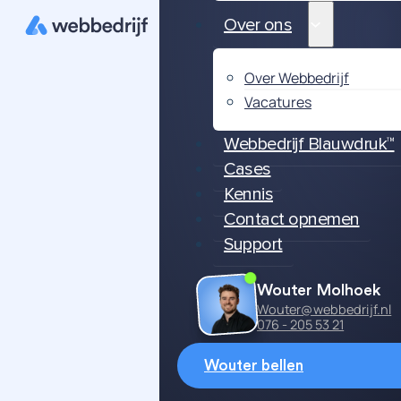
Over ons
Over Webbedrijf
Vacatures
Webbedrijf Blauwdruk™
Cases
Kennis
Contact opnemen
Support
Wouter Molhoek
Wouter@webbedrijf.nl
076 - 205 53 21
Wouter bellen