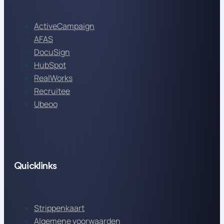
ActiveCampaign
AFAS
DocuSign
HubSpot
RealWorks
Recruitee
Ubeoo
Quicklinks
Strippenkaart
Algemene voorwaarden