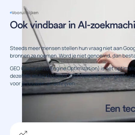
Vooruitkijken
Ook vindbaar in AI-zoekmach
Steeds meer mensen stellen hun vraag niet aan Googl
bronnen ze noemen. Word je niet genoemd, dan besta j
GEO (Generative Engine Optimization) is het optimali
dezelfde als bij klassieke SEO. Heldere, goed gestruc
voor je bouwen en schrijven.
Een te