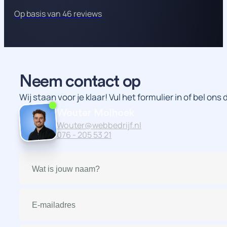
Op basis van 46 reviews
Neem contact op
Wij staan voor je klaar! Vul het formulier in of bel ons
Wouter Molhoek
Wouter@webbedrijf.nl
076 - 205 53 21
Naam
(Vereist)
E-
mailadres
(Vereist)