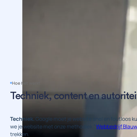
Hoe het werkt
Techniek, content en autoritei
Techniek.
Google moet je website snel en foutloos k
we je website met onze methodiek ”
Webbedrijf Blau
trekken.