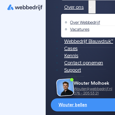
Over ons
Over Webbedrijf
Vacatures
Webbedrijf Blauwdruk™
Cases
Kennis
Contact opnemen
Support
Wouter Molhoek
Wouter@webbedrijf.nl
076 - 205 53 21
Wouter bellen