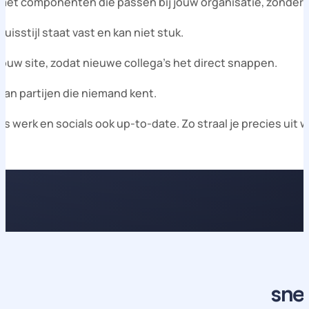
met componenten die passen bij jouw organisatie, zonder
sstijl staat vast en kan niet stuk.
jouw site, zodat nieuwe collega’s het direct snappen.
van partijen die niemand kent.
 werk en socials ook up-to-date. Zo straal je precies uit wi
sne