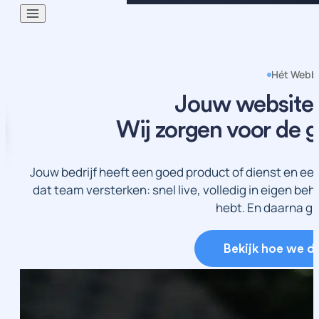
Hét Webbe
Jouw website i
Wij zorgen voor de g
Jouw bedrijf heeft een goed product of dienst en ee
dat team versterken: snel live, volledig in eigen beh
hebt. En daarna g
Bekijk hoe we d