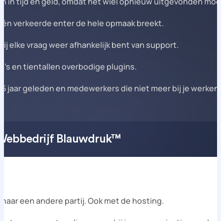
n in tijd en geld, omdat het wiel opnieuw uitgevonden mo
 één verkeerde enter de hele opmaak breekt.
ij elke vraag weer afhankelijk bent van support.
’s en tientallen overbodige plugins.
 5 jaar geleden en medewerkers die niet meer bij je werken
Webbedrijf Blauwdruk™
 naar een andere partij. Ook met de hosting.