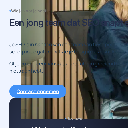
Wie je voor je hebt
Een jong team dat SEO snapt 
Je SEO is in handen van een team van tien specialiste
scherp in de gaten. Dat zie je terug in onze snelheid,
Of je nu een eenmanszaak hebt of een groeiend bedrijf
niets aan hebt.
Contact opnemen
Reviews