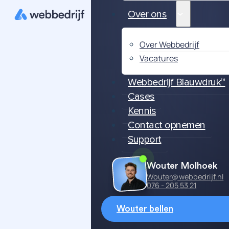
Over ons
Over Webbedrijf
Vacatures
Webbedrijf Blauwdruk™
Cases
Kennis
Contact opnemen
Support
Wouter Molhoek
Wouter@webbedrijf.nl
076 - 205 53 21
Wouter bellen