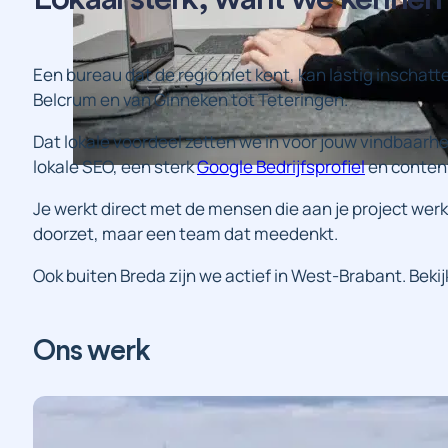
Een bureau dat de regio niet kent, kan lastig inschatt
Belcrum en van Ginneken tot Teteringen.
Dat lokale voordeel zetten we in voor jouw vindbaarhei
lokale SEO, een sterk
Google Bedrijfsprofiel
en content
Je werkt direct met de mensen die aan je project werk
doorzet, maar een team dat meedenkt.
Ook buiten Breda zijn we actief in West-Brabant. Beki
Branding
Design
Fotografie
Strategie
Webs
Ons werk