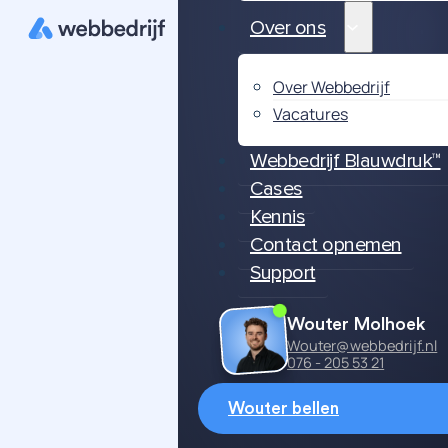
Over ons
Over Webbedrijf
Vacatures
Webbedrijf Blauwdruk™
Cases
Kennis
Contact opnemen
Support
Wouter Molhoek
Wouter@webbedrijf.nl
076 - 205 53 21
Wouter bellen