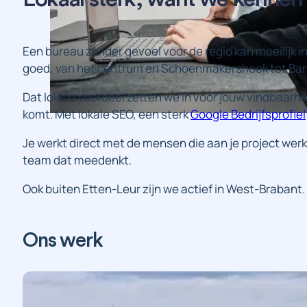
Een bureau zonder gevoel voor de regio kan moeilijk
goed, van het centrum en Schoenmakershoek tot Ban
Dat lokale voordeel zetten we in voor jouw vindbaarhei
komt. Met lokale SEO, een sterk
Google Bedrijfsprofiel
Je werkt direct met de mensen die aan je project werk
team dat meedenkt.
Ook buiten Etten-Leur zijn we actief in West-Brabant.
Branding
Design
Fotografie
Strategie
Webs
Ons werk