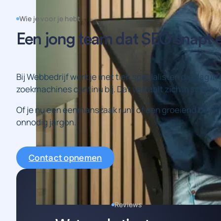
Wie je voor je hebt
Een jong team dat SEO snapt 
Bij Webbedrijf werk je met tien specialisten die dag in
zoekmachines continu bij. Dat vertaalt zich in scherp
Of je nu een eenmanszaak runt of een groeiend bedrijf
onnodig jargon.
Contact opnemen
Reviews