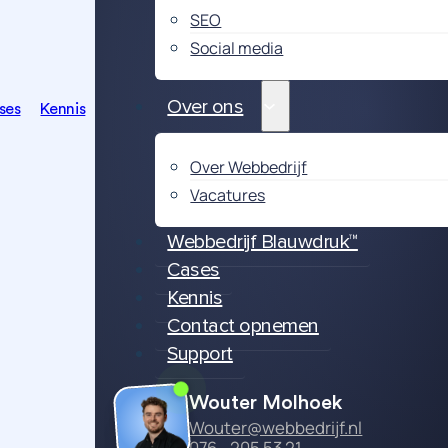
SEO
Social media
Over ons
ses
Kennis
Over Webbedrijf
Vacatures
Webbedrijf Blauwdruk™
Cases
Kennis
Contact opnemen
Support
Wouter Molhoek
Wouter@webbedrijf.nl
076 - 205 53 21