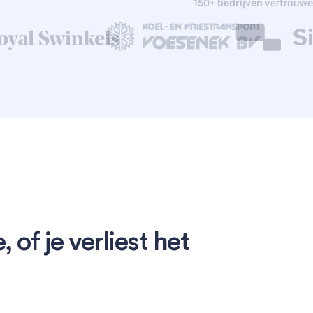
150+ bedrijven
vertrouwe
, of je verliest het