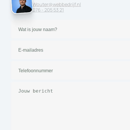
Wouter@webbedrijf.nl
076 - 205 53 21
Naam
(Vereist)
E-
mailadres
(Vereist)
Telefoonnummer
(Vereist)
Bericht
(Vereist)