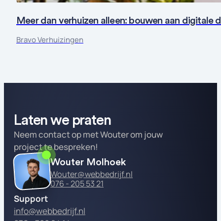
Meer dan verhuizen alleen: bouwen aan digitale 
Bravo Verhuizingen
Laten we praten
Neem contact op met Wouter om jouw
project te bespreken!
Wouter Molhoek
Wouter@webbedrijf.nl
076 - 205 53 21
Support
info@webbedrijf.nl