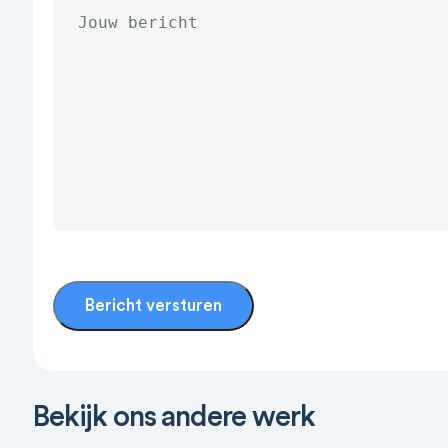
Bericht
(Vereist)
Bericht versturen
Branding
Design
Fotografie
Strategie
Webs
Bekijk ons andere werk