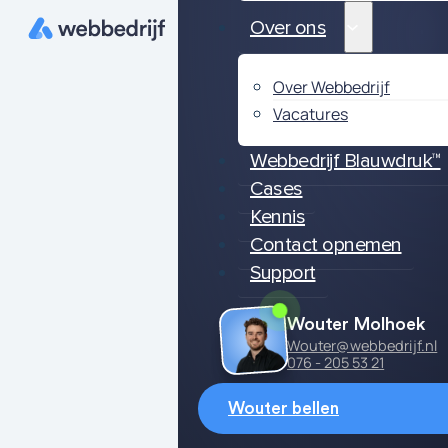
Over ons
Over Webbedrijf
Vacatures
Webbedrijf Blauwdruk™
Cases
Kennis
Contact opnemen
Support
Wouter Molhoek
Wouter@webbedrijf.nl
076 - 205 53 21
Wouter bellen