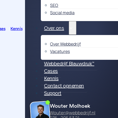
SEO
Social media
Over ons
ses
Kennis
Over Webbedrijf
Vacatures
Webbedrijf Blauwdruk™
Cases
Kennis
Contact opnemen
Support
Wouter Molhoek
Wouter@webbedrijf.nl
076 - 205 53 21