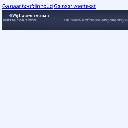
Ga naar hoofdinhoud
Ga naar voettekst
Wij bouwen nu aan
al Waste Solutions
De nieuwe offshore engineering 