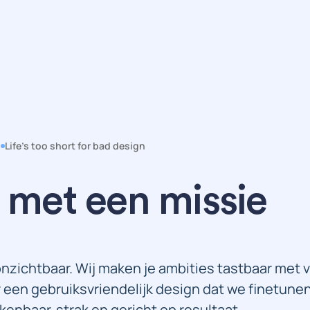
Life’s too short for bad design
 met een missie
onzichtbaar. Wij maken je ambities tastbaar met v
 een gebruiksvriendelijk design dat we finetunen
enbaar, strak en gericht op resultaat.