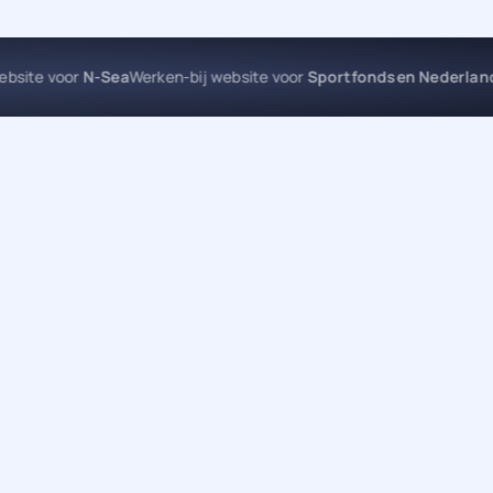
website voor
N-Sea
Werken-bij website voor
Sportfondsen Nederla