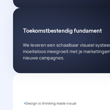
Toekomstbestendig fundament
We leveren een schaalbaar visueel systee
moeiteloos meegroeit met je marketingam
nieuwe campagnes.
Design is thinking made visual