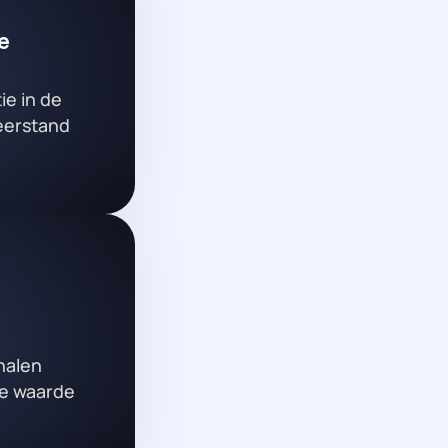
e
ie in de
weerstand
nalen
de waarde