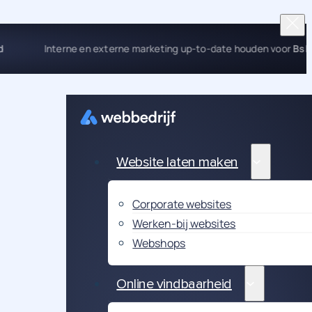
nd
Interne en externe marketing up-to-date houden voor
Bs
Website laten maken
Corporate websites
Werken-bij websites
Webshops
Online vindbaarheid