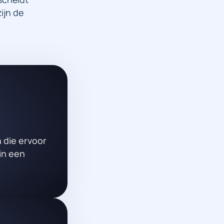
ijn de
 die ervoor
in een