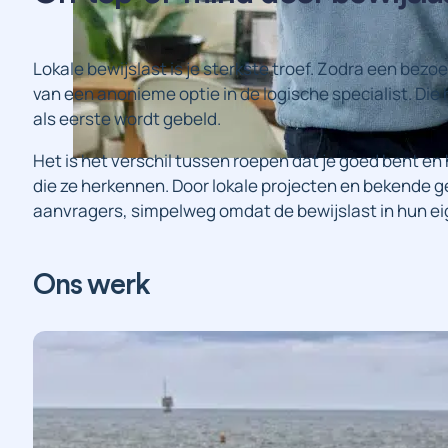
Lokale bewijslast is je sterkste troef. Zodra een bezoe
van een anonieme optie in de logische specialist. Die 
als eerste wordt gebeld.
Het is het verschil tussen roepen dat je goed bent en
die ze herkennen. Door lokale projecten en bekende gezi
aanvragers, simpelweg omdat de bewijslast in hun eig
Branding
Design
Fotografie
Strategie
Webs
Ons werk