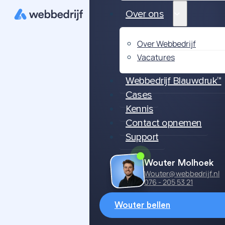
Over ons
Over Webbedrijf
Vacatures
Webbedrijf Blauwdruk™
Cases
Kennis
Contact opnemen
Support
Wouter Molhoek
Wouter@webbedrijf.nl
076 - 205 53 21
Wouter bellen