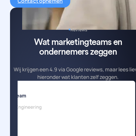
Contact opnemen
Reviews
Wat marketingteams en
ondernemers zeggen
Wij krijgen een 4.9 via Google reviews, maar lees lie
hieronder wat klanten zelf zeggen.
eting Team
Offshore Engineering