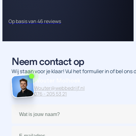
Op basis van 46 reviews
Neem contact op
Wij staan voor je klaar! Vul het formulier in of bel ons
Wouter Molhoek
Wouter@webbedrijf.nl
076 - 205 53 21
Naam
(Vereist)
E-