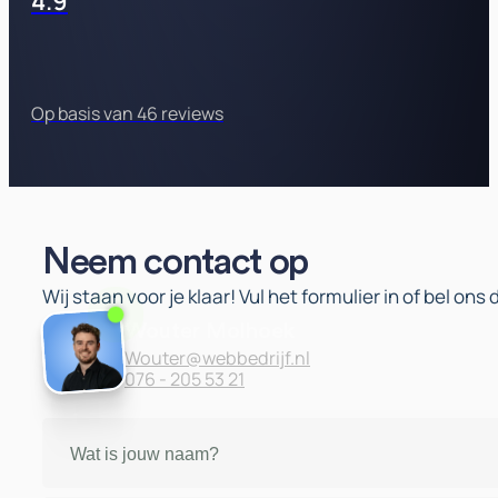
4.9
Op basis van 46 reviews
Neem contact op
Wij staan voor je klaar! Vul het formulier in of bel ons
Wouter Molhoek
Wouter@webbedrijf.nl
076 - 205 53 21
Naam
(Vereist)