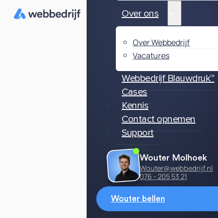
Over ons
Over Webbedrijf
Vacatures
Webbedrijf Blauwdruk™
Cases
Kennis
Contact opnemen
Support
Wouter Molhoek
Wouter@webbedrijf.nl
076 - 205 53 21
Wouter bellen