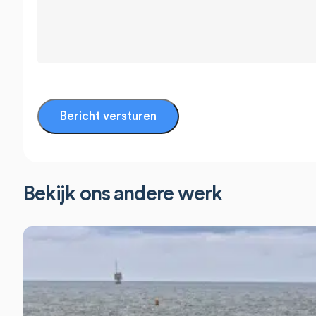
Bericht versturen
Branding
Design
Fotografie
Strategie
Webs
Bekijk ons andere werk