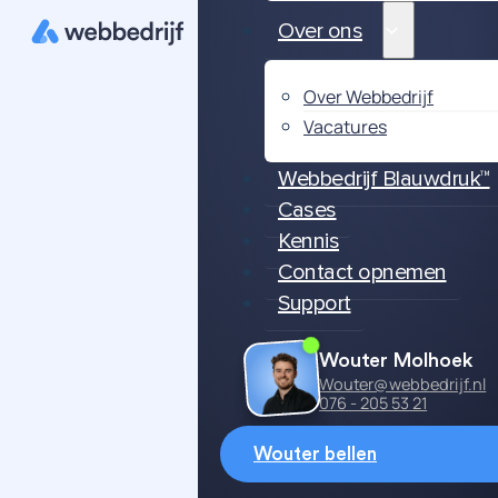
Over ons
Over Webbedrijf
Vacatures
Webbedrijf Blauwdruk™
Cases
Kennis
Contact opnemen
Support
Wouter Molhoek
Wouter@webbedrijf.nl
076 - 205 53 21
Wouter bellen