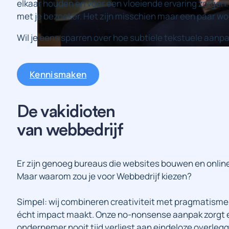
elkaar houden en voor een vloeiende ervaring zorgen
met je bezoeker. Het zijn misschien maar een paar woo
Wil je eens sparren over hoe subtiele tekstuele aan
Kennismaken
De vakidioten
van webbedrijf
Er zijn genoeg bureaus die websites bouwen en onlin
Maar waarom zou je voor Webbedrijf kiezen?
Simpel: wij combineren creativiteit met pragmatisme
écht impact maakt. Onze no-nonsense aanpak zorgt erv
ondernemer nooit tijd verliest aan eindeloze overleg