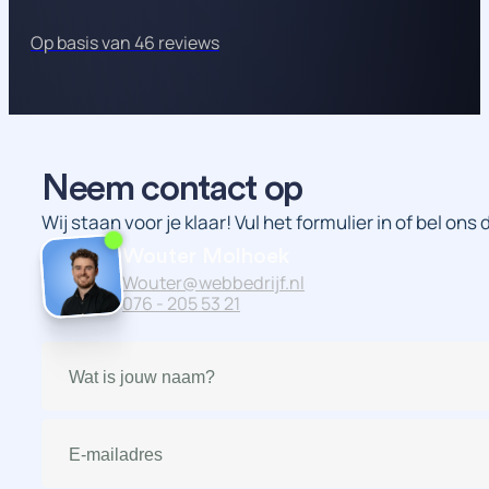
Op basis van 46 reviews
Neem contact op
Wij staan voor je klaar! Vul het formulier in of bel ons
Wouter Molhoek
Wouter@webbedrijf.nl
076 - 205 53 21
Naam
(Vereist)
E-
mailadres
(Vereist)