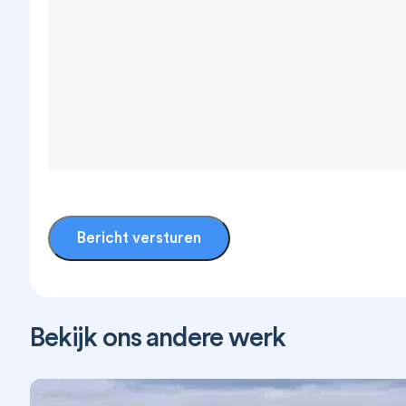
Bericht versturen
Branding
Design
Fotografie
Strategie
Webs
Bekijk ons andere werk