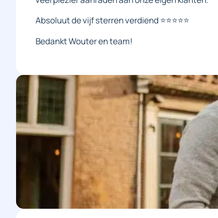
Absoluut de vijf sterren verdiend ⭐️⭐️⭐️⭐️⭐️
Bedankt Wouter en team!