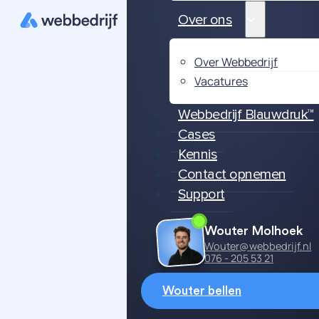
Over ons
Over Webbedrijf
Vacatures
Webbedrijf Blauwdruk™
Cases
Kennis
Contact opnemen
Support
Wouter Molhoek
Wouter@webbedrijf.nl
076 - 205 53 21
Wouter bellen