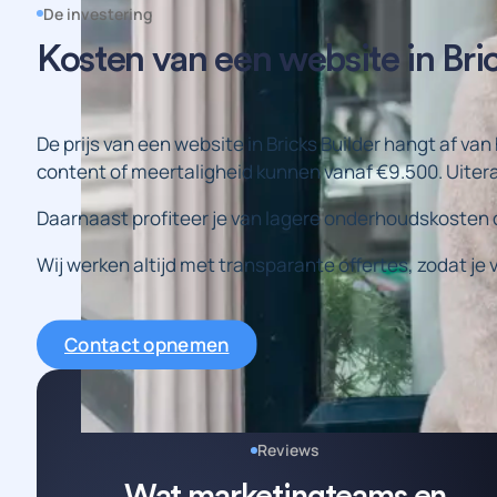
De investering
Kosten van een website in Bric
De prijs van een website in Bricks Builder hangt af v
content of meertaligheid kunnen vanaf €9.500. Uiteraar
Daarnaast profiteer je van lagere onderhoudskosten omd
Wij werken altijd met transparante offertes, zodat je 
Contact opnemen
Reviews
Wat marketingteams en