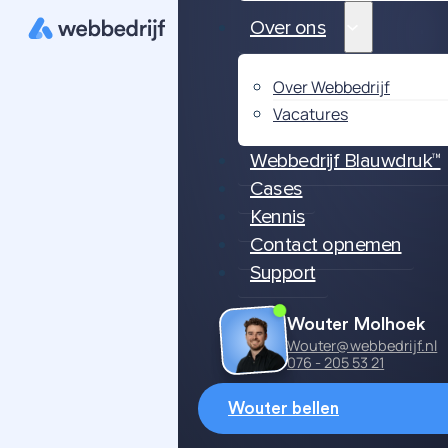
Over ons
Over Webbedrijf
Vacatures
Webbedrijf Blauwdruk™
Cases
Kennis
Contact opnemen
Support
Wouter Molhoek
Wouter@webbedrijf.nl
076 - 205 53 21
Wouter bellen