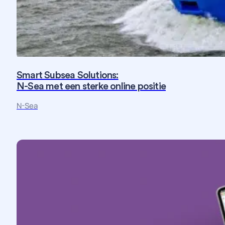
Smart Subsea Solutions:
N-Sea met een sterke online positie
Fotografie
Maatwerk
Strategie
Website
N-Sea