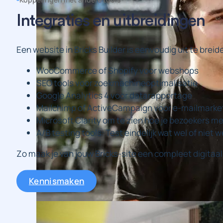
Integraties en uitbreidingen
Een website in Bricks Builder is eenvoudig uit te breid
WooCommerce of Shopify voor webshops
SEO tools voor zoekmachineoptimalisatie
Google Analytics 4 voor datarapportage
Mailchimp of ActiveCampaign voor e-mailmarke
Microsoft Clarity om te zien hoe je bezoekers m
A/B testing tools: Test eindelijk wat wel of niet w
Zo maak je van jouw Bricks-site een compleet digitaa
Kennismaken