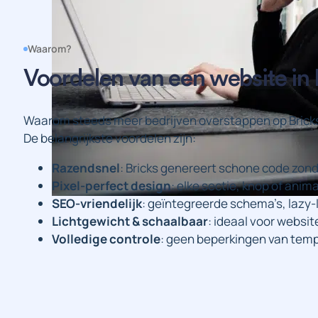
Waarom?
Voordelen van een website in 
Waarom steeds meer bedrijven overstappen op Bricks
De belangrijkste voordelen zijn:
Razendsnel
: Bricks genereert schone code zond
Pixel-perfect design
: elke sectie, knop of anima
SEO-vriendelijk
: geïntegreerde schema’s, lazy-
Lichtgewicht & schaalbaar
: ideaal voor websit
Volledige controle
: geen beperkingen van temp
Branding
Design
Fotografie
Strategie
Webs