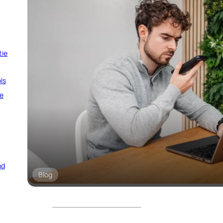
tie
ls
e
nd
Blog