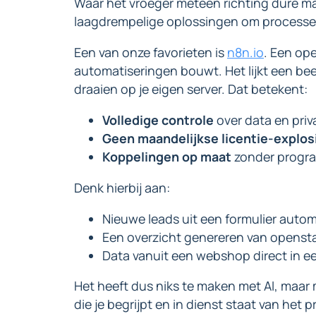
Waar het vroeger meteen richting dure m
laagdrempelige oplossingen om processen
Een van onze favorieten is
n8n.io
. Een op
automatiseringen bouwt. Het lijkt een bee
draaien op je eigen server. Dat betekent:
Volledige controle
over data en priv
Geen maandelijkse licentie-explos
Koppelingen op maat
zonder progr
Denk hierbij aan:
Nieuwe leads uit een formulier auto
Een overzicht genereren van openst
Data vanuit een webshop direct in 
Het heeft dus niks te maken met AI, maar 
die je begrijpt en in dienst staat van het 