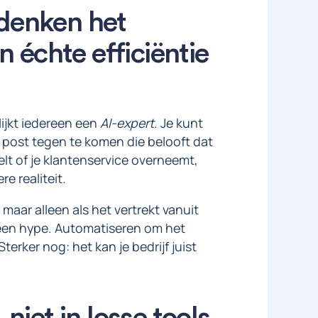
denken het
 échte efficiëntie
 lijkt iedereen een
AI-expert
. Je kunt
 post tegen te komen die belooft dat
elt of je klantenservice overneemt,
e realiteit.
maar alleen als het vertrekt vanuit
t een hype. Automatiseren om het
terker nog: het kan je bedrijf juist
niet in losse tools