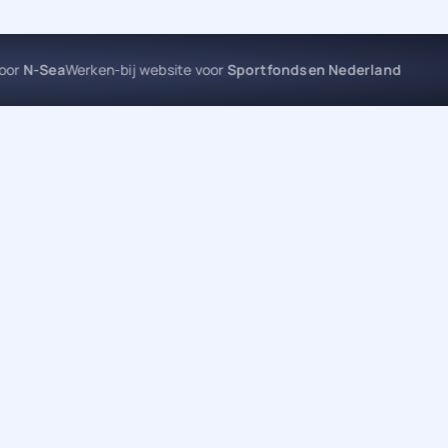
site voor
N-Sea
Werken-bij website voor
Sportfondsen Nederland