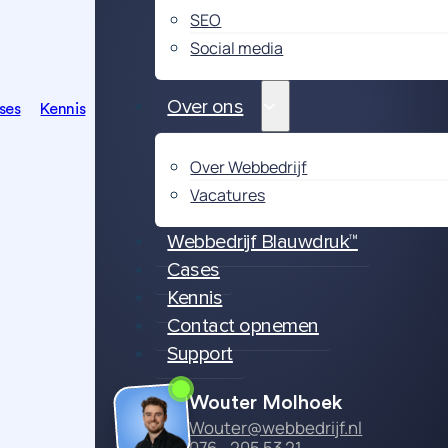
SEO
Social media
Over ons
ses
Kennis
Over Webbedrijf
Vacatures
Webbedrijf Blauwdruk™
Cases
Kennis
Contact opnemen
Support
Wouter Molhoek
Wouter@webbedrijf.nl
076 - 205 53 21