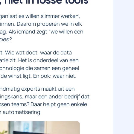
ganisaties willen slimmer werken,
innen. Daarom proberen we in elk
aag. Als iemand zegt “we willen een
cies?
it. Wie wat doet, waar de data
tie zit. Het is onderdeel van een
echnologie die samen een geheel
e winst ligt. En ook: waar níet.
andmatig exports maakt uit een
ingskans, maar een ander bedrijf dat
ssen teams? Daar helpt geen enkele
en automatisering