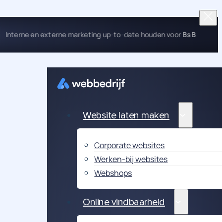
Interne en externe marketing up-to-date houden voor
BsB
Website laten maken
Corporate websites
Werken-bij websites
Webshops
Online vindbaarheid