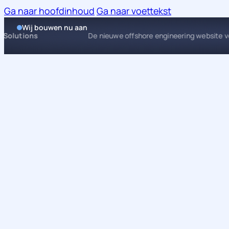
Ga naar hoofdinhoud
Ga naar voettekst
Wij bouwen nu aan
 Waste Solutions
De nieuwe offshore engineering web