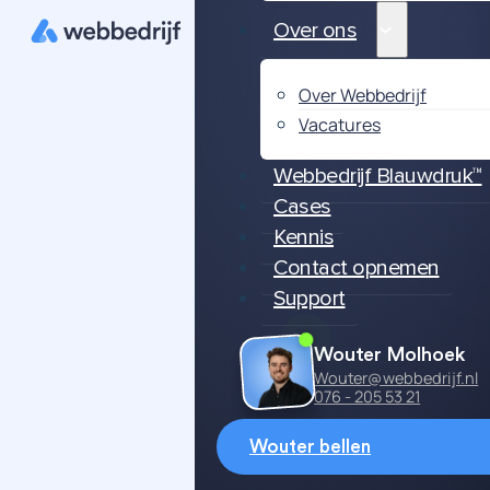
Over ons
Over Webbedrijf
Vacatures
Webbedrijf Blauwdruk™
Cases
Kennis
Contact opnemen
Support
Wouter Molhoek
Wouter@webbedrijf.nl
076 - 205 53 21
Wouter bellen