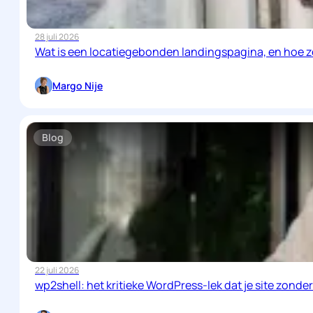
28 juli 2026
Wat is een locatiegebonden landingspagina, en hoe ze
Margo Nije
Blog
22 juli 2026
wp2shell: het kritieke WordPress-lek dat je site zon