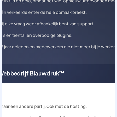
n in tijd en geld, omdat het wiel opnieuw uitgevonden mo
 één verkeerde enter de hele opmaak breekt.
ij elke vraag weer afhankelijk bent van support.
’s en tientallen overbodige plugins.
 5 jaar geleden en medewerkers die niet meer bij je werken
Webbedrijf Blauwdruk™
 naar een andere partij. Ook met de hosting.