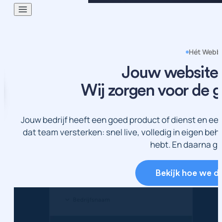
Hét Webbe
Jouw website i
Wij zorgen voor de g
Jouw bedrijf heeft een goed product of dienst en ee
dat team versterken: snel live, volledig in eigen beh
hebt. En daarna g
Bekijk hoe we d