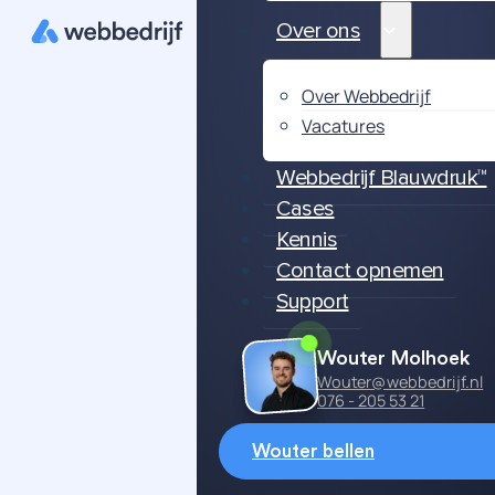
Over ons
Over Webbedrijf
Vacatures
Webbedrijf Blauwdruk™
Cases
Kennis
Contact opnemen
Support
Wouter Molhoek
Wouter@webbedrijf.nl
076 - 205 53 21
Wouter bellen