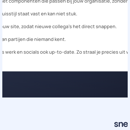
met componenten die passen bij jouw organisatie, zonder
sstijl staat vast en kan niet stuk.
jouw site, zodat nieuwe collega’s het direct snappen.
van partijen die niemand kent.
 werk en socials ook up-to-date. Zo straal je precies uit wi
sne